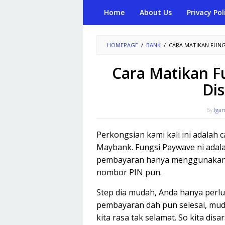
Skip
Home
About Us
Privacy Pol
to
content
HOMEPAGE
/
BANK
/
CARA MATIKAN FUNG
Cara Matikan 
Dis
By
Iga
Perkongsian kami kali ini adalah 
Maybank. Fungsi Paywave ni ada
pembayaran hanya menggunakan k
nombor PIN pun.
Step dia mudah, Anda hanya perlu 
pembayaran dah pun selesai, mud
kita rasa tak selamat. So kita di