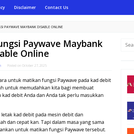
icy
Disclaimer
Contact Us
SI PAYWAVE MAYBANK DISABLE ONLINE
Fungsi Paywave Maybank
Searc
for:
able Online
m
Posted on
October 27, 2025
cara untuk matikan fungsi Paywave pada kad debit
lah untuk memudahkan kita bagi membuat
ad debit Anda dan Anda tak perlu masukkan
letak kad debit pada mesin debit dan
ah dan cepat kan. Tapi dalam masa yang sama
sarankan untuk matikan fungsi Paywave tersebut.