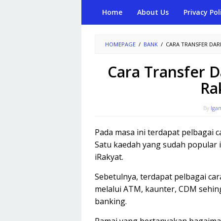
Skip
Home
About Us
Privacy Pol
to
content
HOMEPAGE
/
BANK
/
CARA TRANSFER DAR
Cara Transfer D
Ra
By
Iga
Pada masa ini terdapat pelbagai c
Satu kaedah yang sudah popular i
iRakyat.
Sebetulnya, terdapat pelbagai ca
melalui ATM, kaunter, CDM seh
banking.