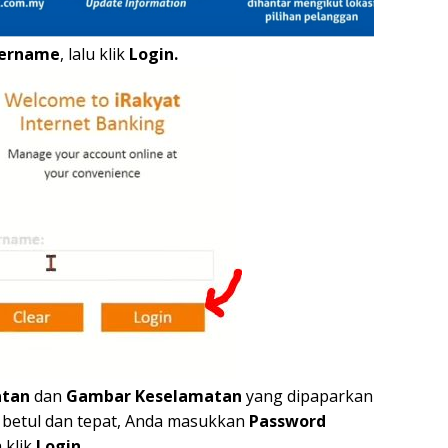
ername
, lalu klik
Login.
atan
dan
Gambar Keselamatan
yang dipaparkan
a betul dan tepat, Anda masukkan
Password
 klik
Login.