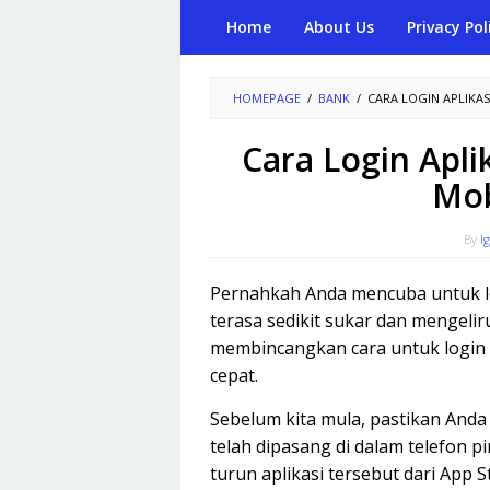
Skip
Home
About Us
Privacy Pol
to
content
HOMEPAGE
/
BANK
/
CARA LOGIN APLIKAS
Cara Login Apli
Mob
By
I
Pernahkah Anda mencuba untuk log
terasa sedikit sukar dan mengeliru
membincangkan cara untuk login 
cepat.
Sebelum kita mula, pastikan Anda
telah dipasang di dalam telefon p
turun aplikasi tersebut dari App S