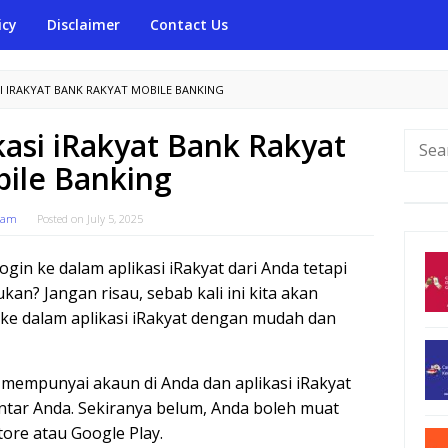
icy
Disclaimer
Contact Us
I IRAKYAT BANK RAKYAT MOBILE BANKING
kasi iRakyat Bank Rakyat
Searc
for:
ile Banking
gam
Posted on
July 5, 2025
in ke dalam aplikasi iRakyat dari Anda tetapi
kan? Jangan risau, sebab kali ini kita akan
ke dalam aplikasi iRakyat dengan mudah dan
 mempunyai akaun di Anda dan aplikasi iRakyat
intar Anda. Sekiranya belum, Anda boleh muat
tore atau Google Play.