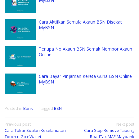
MyBSN
Cara Aktifkan Semula Akaun BSN Disekat
MyBSN
Terlupa No Akaun BSN Semak Nombor Akaun
Online
Cara Bayar Pinjaman Kereta Guna BSN Online
MyBSN
Posted in
Bank
Tagged
BSN
Post
Previous post
Next post
Cara Tukar Soalan Keselamatan
Cara Stop Remove Tabung
navigation
Touch n Go eWallet
RoadTax MAE Maybank