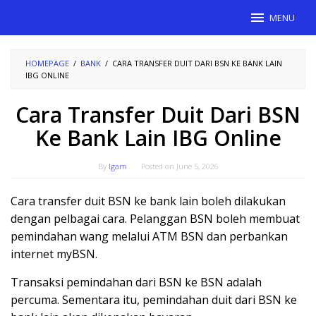
Skip
MENU
to
content
HOMEPAGE
/
BANK
/
CARA TRANSFER DUIT DARI BSN KE BANK LAIN
IBG ONLINE
Cara Transfer Duit Dari BSN
Ke Bank Lain IBG Online
By
Igam
Posted on
June 5, 2026
Cara transfer duit BSN ke bank lain boleh dilakukan
dengan pelbagai cara. Pelanggan BSN boleh membuat
pemindahan wang melalui ATM BSN dan perbankan
internet myBSN.
Transaksi pemindahan dari BSN ke BSN adalah
percuma. Sementara itu, pemindahan duit dari BSN ke