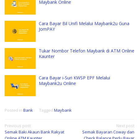
Maybank Online
Cara Bayar Bil Unifi Melalui Maybank2u Guna
JomPAY
Tukar Nombor Telefon Maybank di ATM Online
Kaunter
Cara Bayar i-Suri KWSP EPF Melalui
Maybank2u Online
Posted in
Bank
Tagged
Maybank
Post
Previous post
Next post
Semak Baki Akaun Bank Rakyat
Semak Bayaran Coway dan
navigation
Online ATM Kaunter
Check Balance Perlu Bayar