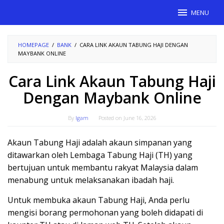
Skip
MENU
to
content
HOMEPAGE
/
BANK
/
CARA LINK AKAUN TABUNG HAJI DENGAN
MAYBANK ONLINE
Cara Link Akaun Tabung Haji
Dengan Maybank Online
By
Igam
Posted on
June 16, 2026
Akaun Tabung Haji adalah akaun simpanan yang
ditawarkan oleh Lembaga Tabung Haji (TH) yang
bertujuan untuk membantu rakyat Malaysia dalam
menabung untuk melaksanakan ibadah haji.
Untuk membuka akaun Tabung Haji, Anda perlu
mengisi borang permohonan yang boleh didapati di