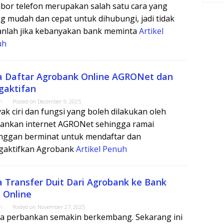
or telefon merupakan salah satu cara yang
ng mudah dan cepat untuk dihubungi, jadi tidak
anlah jika kebanyakan bank meminta
Artikel
uh
a Daftar Agrobank Online AGRONet dan
gaktifan
m
Posted on
December 9, 2025
ak ciri dan fungsi yang boleh dilakukan oleh
ankan internet AGRONet sehingga ramai
nggan berminat untuk mendaftar dan
aktifkan Agrobank
Artikel Penuh
a Transfer Duit Dari Agrobank ke Bank
 Online
m
Posted on
November 27, 2025
a perbankan semakin berkembang. Sekarang ini