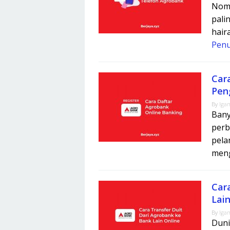
Nomb
pali
hair
Pen
Car
Pen
By
Iga
Bany
perb
pela
meng
Car
Lain
By
Iga
Duni