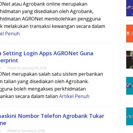
Net atau Agrobank online merupakan
hidmatan yang disediakan oleh Agrobank,
khidmatan AGRONet membolehkan pengguna
k melakukan transaksi kewangan secara dalam
kel Penuh
a Setting Login Apps AGRONet Guna
erprint
m
Posted on
January 30, 2026
Net merupakan salah satu sistem perbankan
m talian yang disediakan oleh Agrobank.
guna boleh mengakses perkhidmatan
ankan secara dalam talian
Artikel Penuh
askini Nombor Telefon Agrobank Tukar
ine
m
Posted on
January 6, 2026