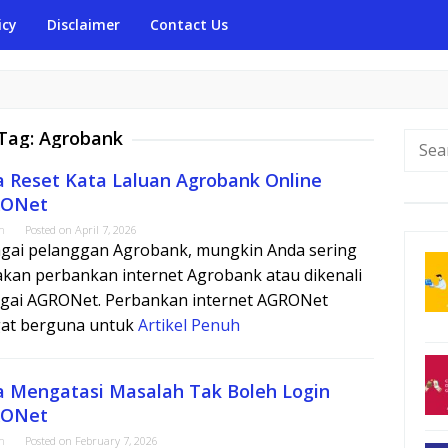
icy
Disclaimer
Contact Us
Tag:
Agrobank
Searc
for:
a Reset Kata Laluan Agrobank Online
ONet
m
Posted on
April 7, 2026
gai pelanggan Agrobank, mungkin Anda sering
kan perbankan internet Agrobank atau dikenali
gai AGRONet. Perbankan internet AGRONet
at berguna untuk
Artikel Penuh
a Mengatasi Masalah Tak Boleh Login
ONet
m
Posted on
February 7, 2026