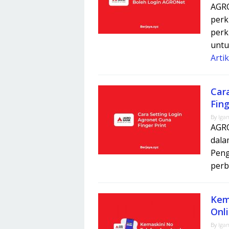
AGRO
perk
per
untu
Arti
Car
Fing
By
Iga
AGRO
dala
Peng
perb
Kem
Onl
By
Iga