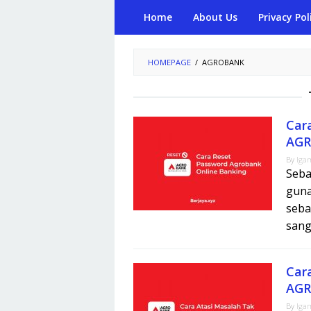
Skip
Home
About Us
Privacy Pol
to
content
HOMEPAGE
/
AGROBANK
Car
AGR
By
Iga
Seba
guna
seba
sang
Car
AGR
By
Iga