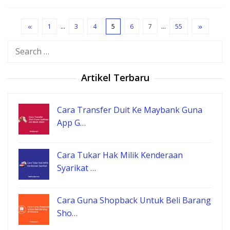
1
…
3
4
5
6
7
…
55
Search
for:
Artikel Terbaru
Cara Transfer Duit Ke Maybank Guna
App G…
Cara Tukar Hak Milik Kenderaan
Syarikat …
Cara Guna Shopback Untuk Beli Barang
Sho…