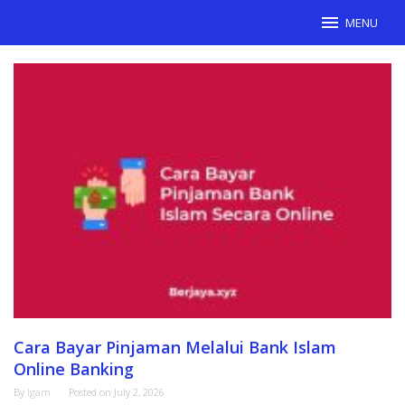
Skip
MENU
to
content
IBG
Transfer
Cara Bayar Pinjaman Melalui Bank Islam
Online Banking
By
Igam
Posted on
July 2, 2026