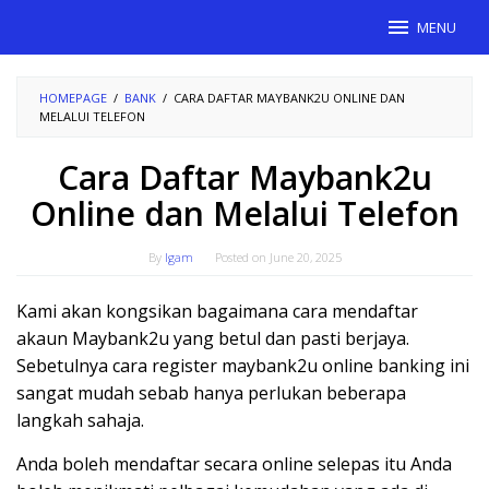
Skip
MENU
to
content
HOMEPAGE
/
BANK
/
CARA DAFTAR MAYBANK2U ONLINE DAN
MELALUI TELEFON
Cara Daftar Maybank2u
Online dan Melalui Telefon
By
Igam
Posted on
June 20, 2025
Kami akan kongsikan bagaimana cara mendaftar
akaun Maybank2u yang betul dan pasti berjaya.
Sebetulnya cara register maybank2u online banking ini
sangat mudah sebab hanya perlukan beberapa
langkah sahaja.
Anda boleh mendaftar secara online selepas itu Anda