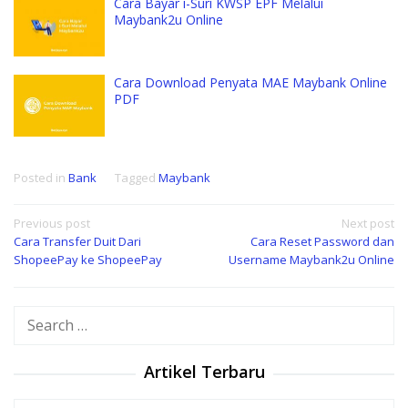
Cara Bayar i-Suri KWSP EPF Melalui
Maybank2u Online
Cara Download Penyata MAE Maybank Online
PDF
Posted in
Bank
Tagged
Maybank
Post
Previous post
Next post
Cara Transfer Duit Dari
Cara Reset Password dan
navigation
ShopeePay ke ShopeePay
Username Maybank2u Online
Search
for:
Artikel Terbaru