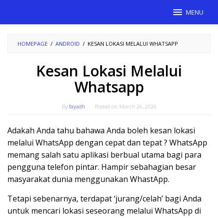
Skip
MENU
to
content
HOMEPAGE
/
ANDROID
/
KESAN LOKASI MELALUI WHATSAPP
Kesan Lokasi Melalui
Whatsapp
By
fayadh
Posted on
March 26, 2026
Adakah Anda tahu bahawa Anda boleh kesan lokasi
melalui WhatsApp dengan cepat dan tepat ? WhatsApp
memang salah satu aplikasi berbual utama bagi para
pengguna telefon pintar. Hampir sebahagian besar
masyarakat dunia menggunakan WhastApp.
Tetapi sebenarnya, terdapat ‘jurang/celah’ bagi Anda
untuk mencari lokasi seseorang melalui WhatsApp di