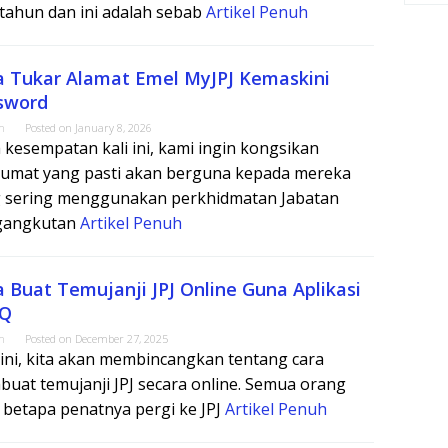
 tahun dan ini adalah sebab
Artikel Penuh
a Tukar Alamat Emel MyJPJ Kemaskini
sword
m
Posted on
January 8, 2026
 kesempatan kali ini, kami ingin kongsikan
umat yang pasti akan berguna kepada mereka
 sering menggunakan perkhidmatan Jabatan
gangkutan
Artikel Penuh
a Buat Temujanji JPJ Online Guna Aplikasi
eQ
m
Posted on
December 27, 2025
 ini, kita akan membincangkan tentang cara
uat temujanji JPJ secara online. Semua orang
 betapa penatnya pergi ke JPJ
Artikel Penuh