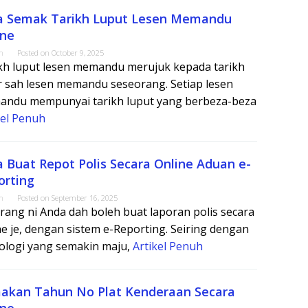
a Semak Tarikh Luput Lesen Memandu
ine
m
Posted on
October 9, 2025
kh luput lesen memandu merujuk kepada tarikh
r sah lesen memandu seseorang. Setiap lesen
ndu mempunyai tarikh luput yang berbeza-beza
kel Penuh
a Buat Repot Polis Secara Online Aduan e-
orting
m
Posted on
September 16, 2025
rang ni Anda dah boleh buat laporan polis secara
ne je, dengan sistem e-Reporting. Seiring dengan
ologi yang semakin maju,
Artikel Penuh
akan Tahun No Plat Kenderaan Secara