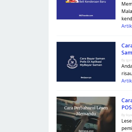
Mema
Mala
kend
Arti
Car
Sam
By
Iga
Anda
risau
Arti
Car
POS 
By
fay
Lese
pemi