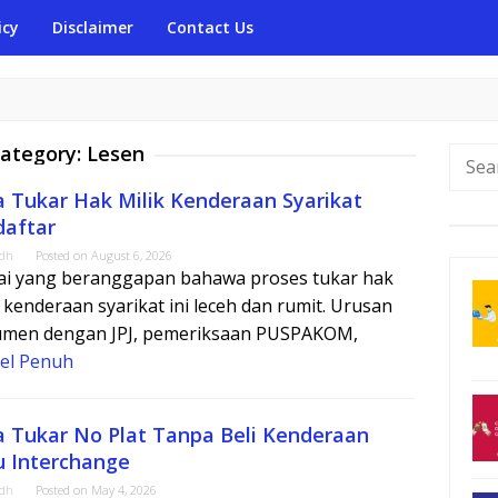
icy
Disclaimer
Contact Us
ategory:
Lesen
Searc
for:
a Tukar Hak Milik Kenderaan Syarikat
daftar
adh
Posted on
August 6, 2026
i yang beranggapan bahawa proses tukar hak
k kenderaan syarikat ini leceh dan rumit. Urusan
men dengan JPJ, pemeriksaan PUSPAKOM,
kel Penuh
a Tukar No Plat Tanpa Beli Kenderaan
u Interchange
adh
Posted on
May 4, 2026