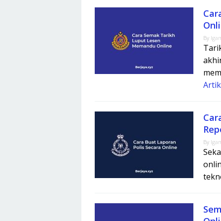
Car
Onl
By
Iga
Tari
akhi
mema
Arti
Car
Rep
By
Iga
Seka
onli
tekn
Sem