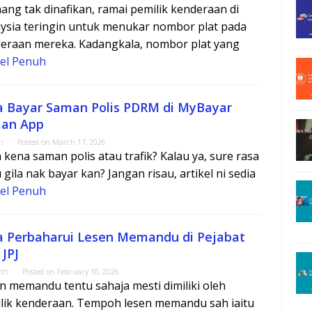
ng tak dinafikan, ramai pemilik kenderaan di
ysia teringin untuk menukar nombor plat pada
eraan mereka. Kadangkala, nombor plat yang
kel Penuh
a Bayar Saman Polis PDRM di MyBayar
an App
m
Posted on
March 17, 2026
 kena saman polis atau trafik? Kalau ya, sure rasa
 gila nak bayar kan? Jangan risau, artikel ni sedia
kel Penuh
a Perbaharui Lesen Memandu di Pejabat
JPJ
adh
Posted on
February 10, 2026
n memandu tentu sahaja mesti dimiliki oleh
lik kenderaan. Tempoh lesen memandu sah iaitu