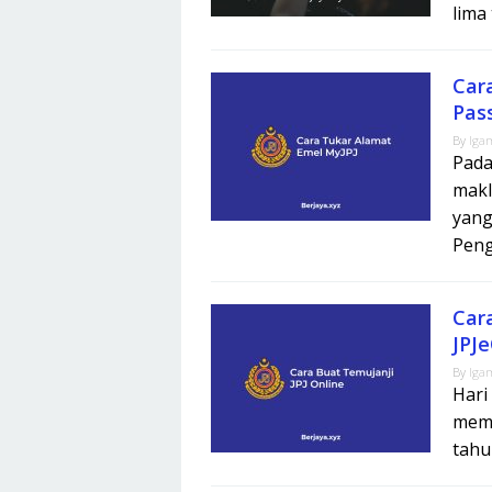
lima
Car
Pas
By
Iga
Pada
makl
yang
Pen
Car
JPJ
By
Iga
Hari
memb
tahu