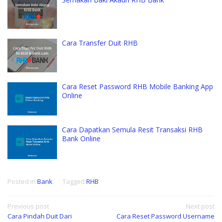
Cara Transfer Duit RHB
Cara Reset Password RHB Mobile Banking App
Online
Cara Dapatkan Semula Resit Transaksi RHB
Bank Online
Posted in
Bank
Tagged
RHB
Post
Previous post
Next post
Cara Pindah Duit Dari
Cara Reset Password Username