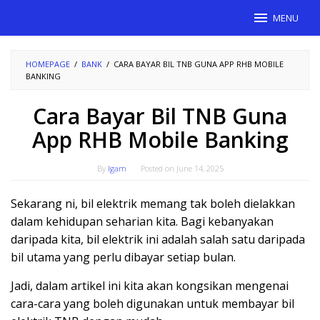
Skip
MENU
to
content
HOMEPAGE
/
BANK
/
CARA BAYAR BIL TNB GUNA APP RHB MOBILE
BANKING
Cara Bayar Bil TNB Guna
App RHB Mobile Banking
By
Igam
Posted on
June 14, 2025
Sekarang ni, bil elektrik memang tak boleh dielakkan
dalam kehidupan seharian kita. Bagi kebanyakan
daripada kita, bil elektrik ini adalah salah satu daripada
bil utama yang perlu dibayar setiap bulan.
Jadi, dalam artikel ini kita akan kongsikan mengenai
cara-cara yang boleh digunakan untuk membayar bil