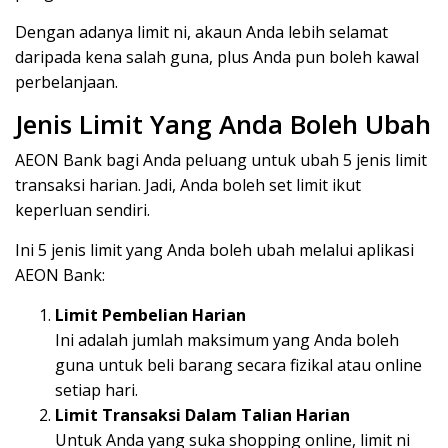
Dengan adanya limit ni, akaun Anda lebih selamat
daripada kena salah guna, plus Anda pun boleh kawal
perbelanjaan.
Jenis Limit Yang Anda Boleh Ubah
AEON Bank bagi Anda peluang untuk ubah 5 jenis limit
transaksi harian. Jadi, Anda boleh set limit ikut
keperluan sendiri.
Ini 5 jenis limit yang Anda boleh ubah melalui aplikasi
AEON Bank:
Limit Pembelian Harian
Ini adalah jumlah maksimum yang Anda boleh
guna untuk beli barang secara fizikal atau online
setiap hari.
Limit Transaksi Dalam Talian Harian
Untuk Anda yang suka shopping online, limit ni