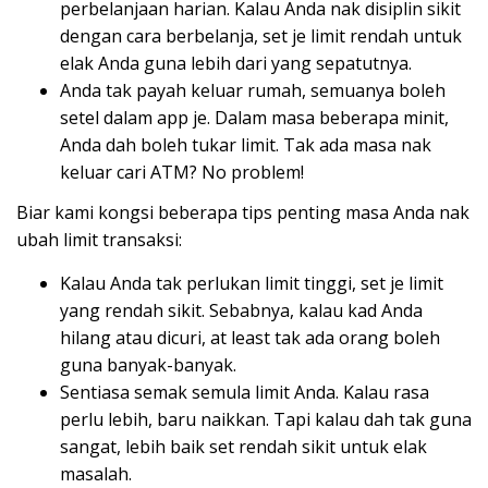
perbelanjaan harian. Kalau Anda nak disiplin sikit
dengan cara berbelanja, set je limit rendah untuk
elak Anda guna lebih dari yang sepatutnya.
Anda tak payah keluar rumah, semuanya boleh
setel dalam app je. Dalam masa beberapa minit,
Anda dah boleh tukar limit. Tak ada masa nak
keluar cari ATM? No problem!
Biar kami kongsi beberapa tips penting masa Anda nak
ubah limit transaksi:
Kalau Anda tak perlukan limit tinggi, set je limit
yang rendah sikit. Sebabnya, kalau kad Anda
hilang atau dicuri, at least tak ada orang boleh
guna banyak-banyak.
Sentiasa semak semula limit Anda. Kalau rasa
perlu lebih, baru naikkan. Tapi kalau dah tak guna
sangat, lebih baik set rendah sikit untuk elak
masalah.