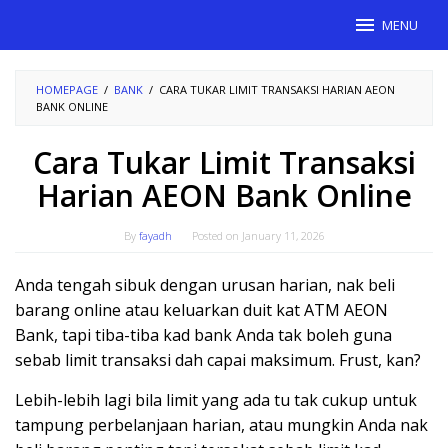
Skip
MENU
to
content
HOMEPAGE
/
BANK
/
CARA TUKAR LIMIT TRANSAKSI HARIAN AEON
BANK ONLINE
Cara Tukar Limit Transaksi
Harian AEON Bank Online
By
fayadh
Posted on
January 11, 2026
Anda tengah sibuk dengan urusan harian, nak beli
barang online atau keluarkan duit kat ATM AEON
Bank, tapi tiba-tiba kad bank Anda tak boleh guna
sebab limit transaksi dah capai maksimum. Frust, kan?
Lebih-lebih lagi bila limit yang ada tu tak cukup untuk
tampung perbelanjaan harian, atau mungkin Anda nak