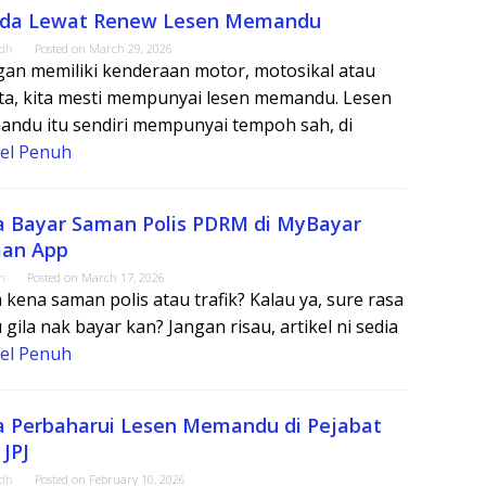
da Lewat Renew Lesen Memandu
adh
Posted on
March 29, 2026
an memiliki kenderaan motor, motosikal atau
ta, kita mesti mempunyai lesen memandu. Lesen
ndu itu sendiri mempunyai tempoh sah, di
kel Penuh
a Bayar Saman Polis PDRM di MyBayar
an App
m
Posted on
March 17, 2026
 kena saman polis atau trafik? Kalau ya, sure rasa
 gila nak bayar kan? Jangan risau, artikel ni sedia
kel Penuh
a Perbaharui Lesen Memandu di Pejabat
JPJ
adh
Posted on
February 10, 2026