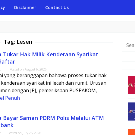
icy
Disclaimer
Contact Us
Tag:
Lesen
Searc
for:
a Tukar Hak Milik Kenderaan Syarikat
daftar
adh
Posted on
August 6, 2026
i yang beranggapan bahawa proses tukar hak
k kenderaan syarikat ini leceh dan rumit. Urusan
men dengan JPJ, pemeriksaan PUSPAKOM,
kel Penuh
a Bayar Saman PDRM Polis Melalui ATM
bank
m
Posted on
July 25, 2026