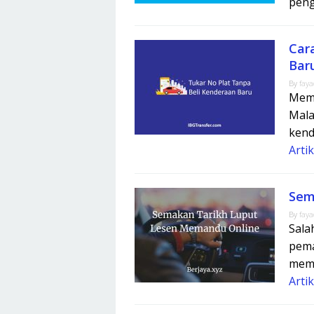
pen
Car
Bar
By
fay
Mema
Mala
kend
Arti
Sem
By
fay
Sala
pema
memp
Arti