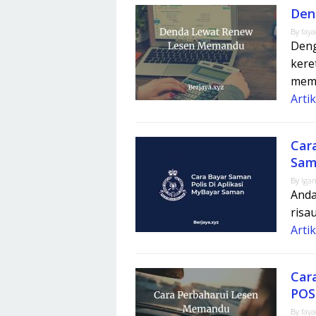
Den
By
fay
Deng
kere
mema
Arti
Car
Sam
By
Iga
Anda
risau
Arti
Car
POS 
By
fay