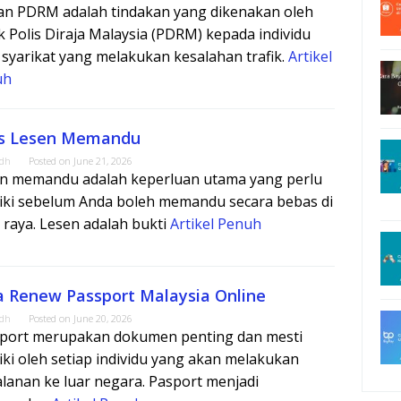
n PDRM adalah tindakan yang dikenakan oleh
k Polis Diraja Malaysia (PDRM) kepada individu
 syarikat yang melakukan kesalahan trafik.
Artikel
uh
is Lesen Memandu
adh
Posted on
June 21, 2026
n memandu adalah keperluan utama yang perlu
liki sebelum Anda boleh memandu secara bebas di
n raya. Lesen adalah bukti
Artikel Penuh
a Renew Passport Malaysia Online
adh
Posted on
June 20, 2026
port merupakan dokumen penting dan mesti
liki oleh setiap individu yang akan melakukan
alanan ke luar negara. Pasport menjadi