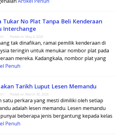
genalan
Artikel Penuh
a Tukar No Plat Tanpa Beli Kenderaan
u Interchange
adh
Posted on
May 4, 2026
ng tak dinafikan, ramai pemilik kenderaan di
ysia teringin untuk menukar nombor plat pada
eraan mereka. Kadangkala, nombor plat yang
kel Penuh
akan Tarikh Luput Lesen Memandu
adh
Posted on
March 30, 2026
h satu perkara yang mesti dimiliki oleh setiap
ndu adalah lesen memandu. Lesen memandu
unyai beberapa jenis bergantung kepada kelas
kel Penuh