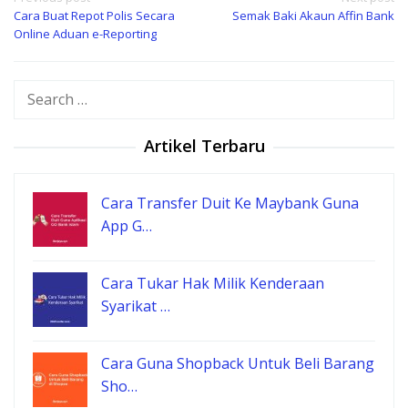
Post
Cara Buat Repot Polis Secara
Semak Baki Akaun Affin Bank
navigation
Online Aduan e-Reporting
Search
for:
Artikel Terbaru
Cara Transfer Duit Ke Maybank Guna
App G…
Cara Tukar Hak Milik Kenderaan
Syarikat …
Cara Guna Shopback Untuk Beli Barang
Sho…