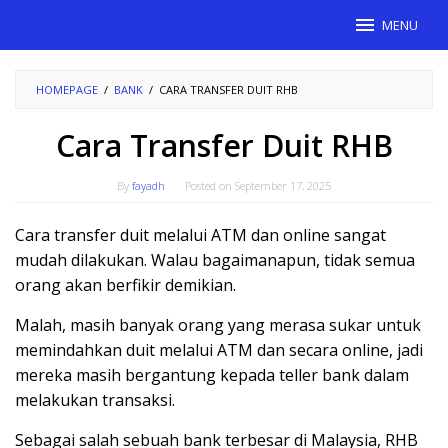
Skip
MENU
to
content
HOMEPAGE
/
BANK
/
CARA TRANSFER DUIT RHB
Cara Transfer Duit RHB
By
fayadh
Posted on
September 17, 2025
Cara transfer duit melalui ATM dan online sangat
mudah dilakukan. Walau bagaimanapun, tidak semua
orang akan berfikir demikian.
Malah, masih banyak orang yang merasa sukar untuk
memindahkan duit melalui ATM dan secara online, jadi
mereka masih bergantung kepada teller bank dalam
melakukan transaksi.
Sebagai salah sebuah bank terbesar di Malaysia, RHB