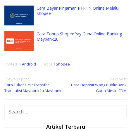
Cara Bayar Pinjaman PTPTN Online Melalui
Shopee
Cara Topup ShopeePay Guna Online Banking
Maybank2u
Posted in
Android
Tagged
Shopee
Post
Previous post
Next post
Cara Tukar Limit Transfer
Cara Deposit Wang Public Bank
navigation
Transaksi Maybank2u Maybank
Guna Mesin CDM
Search
for:
Artikel Terbaru