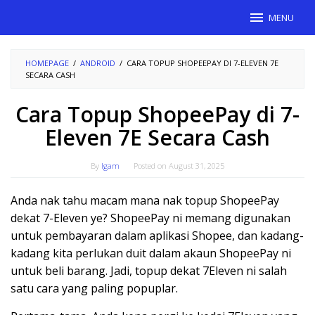
Skip
MENU
to
content
HOMEPAGE
/
ANDROID
/
CARA TOPUP SHOPEEPAY DI 7-ELEVEN 7E
SECARA CASH
Cara Topup ShopeePay di 7-
Eleven 7E Secara Cash
By
Igam
Posted on
August 31, 2025
Anda nak tahu macam mana nak topup ShopeePay
dekat 7-Eleven ye? ShopeePay ni memang digunakan
untuk pembayaran dalam aplikasi Shopee, dan kadang-
kadang kita perlukan duit dalam akaun ShopeePay ni
untuk beli barang. Jadi, topup dekat 7Eleven ni salah
satu cara yang paling popuplar.