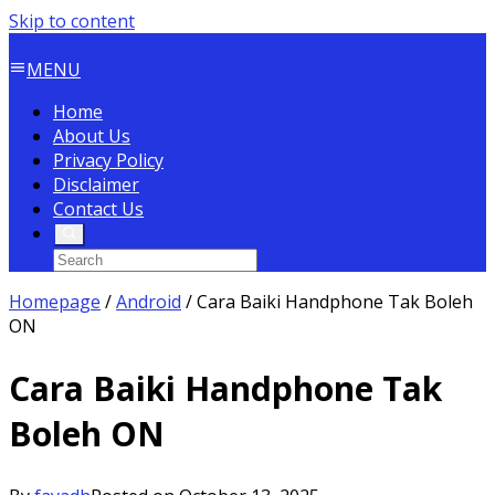
Skip to content
MENU
Home
About Us
Privacy Policy
Disclaimer
Contact Us
Homepage
/
Android
/
Cara Baiki Handphone Tak Boleh
ON
Cara Baiki Handphone Tak
Boleh ON