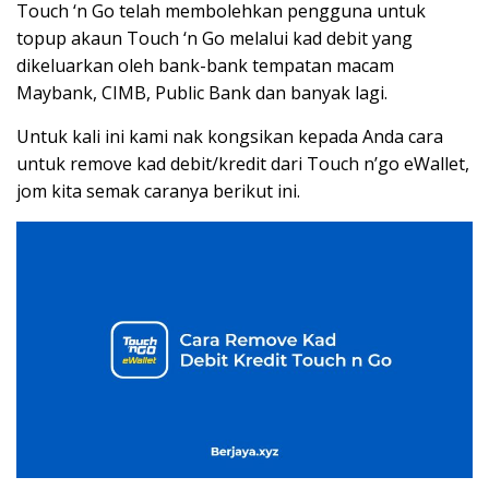
Touch ‘n Go telah membolehkan pengguna untuk
topup akaun Touch ‘n Go melalui kad debit yang
dikeluarkan oleh bank-bank tempatan macam
Maybank, CIMB, Public Bank dan banyak lagi.
Untuk kali ini kami nak kongsikan kepada Anda cara
untuk remove kad debit/kredit dari Touch n’go eWallet,
jom kita semak caranya berikut ini.