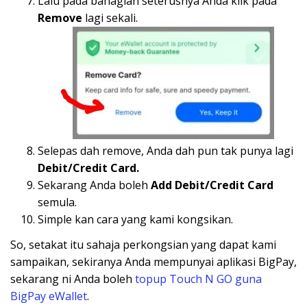
Lalu pada bahagian seterusnya Anda klik pada
Remove
lagi sekali.
Selepas dah remove, Anda dah pun tak punya lagi
Debit/Credit Card.
Sekarang Anda boleh
Add Debit/Credit Card
semula.
Simple kan cara yang kami kongsikan.
So, setakat itu sahaja perkongsian yang dapat kami
sampaikan, sekiranya Anda mempunyai aplikasi BigPay,
sekarang ni Anda boleh
topup Touch N GO guna
BigPay eWallet
.