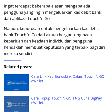
Ingat terdapat beberapa alasan mengapa ada
pengguna yang ingin mengeluarkan kad debit bank
dari aplikasi Touch ‘n Go.
Namun, keputusan untuk mengeluarkan kad debit
bank Touch ‘n Go dari akaun bergantung pada
keperluan dan keadaan individu dan pengguna
hendaklah membuat keputusan yang terbaik bagi diri
mereka sendiri.
Related posts:
Cara Link Kad BonusLink Dalam Touch N GO
eWallet
Cara Topup Touch N GO TNG Guna BigPay
eWallet