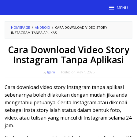
Skip
MENU
to
content
HOMEPAGE
/
ANDROID
/
CARA DOWNLOAD VIDEO STORY
INSTAGRAM TANPA APLIKASI
Cara Download Video Story
Instagram Tanpa Aplikasi
By
Igam
Posted on
May 1, 2025
Cara download video story Instagram tanpa aplikasi
sebenarnya boleh dilakukan dengan mudah jika anda
mengetahui petuanya. Cerita Instagram atau dikenali
sebagai insta story ialah status dalam bentuk foto,
video, atau tulisan yang muncul di Instagram selama 24
jam.