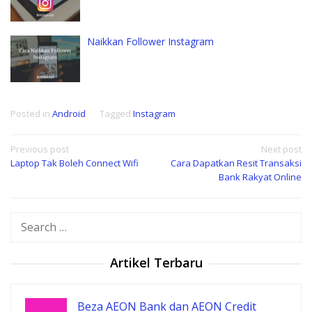
Naikkan Follower Instagram
Posted in
Android
Tagged
Instagram
Post
Previous post
Next post
Laptop Tak Boleh Connect Wifi
Cara Dapatkan Resit Transaksi
navigation
Bank Rakyat Online
Search
for:
Artikel Terbaru
Beza AEON Bank dan AEON Credit