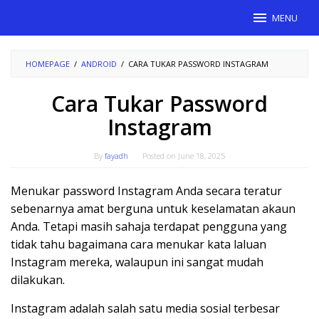
Skip
MENU
to
content
HOMEPAGE
/
ANDROID
/
CARA TUKAR PASSWORD INSTAGRAM
Cara Tukar Password
Instagram
By
fayadh
Posted on
June 18, 2025
Menukar password Instagram Anda secara teratur
sebenarnya amat berguna untuk keselamatan akaun
Anda. Tetapi masih sahaja terdapat pengguna yang
tidak tahu bagaimana cara menukar kata laluan
Instagram mereka, walaupun ini sangat mudah
dilakukan.
Instagram adalah salah satu media sosial terbesar