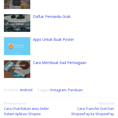
Daftar Pemandu Grab
Apps Untuk Buat Poster
Cara Membuat Kad Perniagaan
Posted in
Android
Tagged
Instagram
,
Panduan
Post
Previous post
Next post
Cara Chat Rakan atau Seller
Cara Transfer Duit Dari
navigation
Dalam Aplikasi Shopee
ShopeePay ke ShopeePay