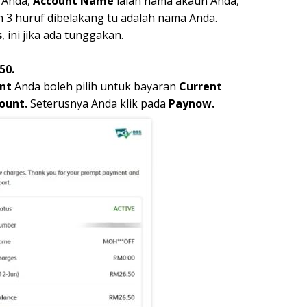
Anda,
Account Name
ialah nama akaun Anda,
n 3 huruf dibelakang tu adalah nama Anda.
s
, ini jika ada tunggakan.
50.
nt
Anda boleh pilih untuk bayaran
Current
ount.
Seterusnya Anda klik pada
Paynow.