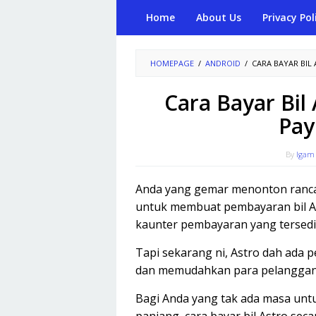
Skip
Home
About Us
Privacy Pol
to
content
HOMEPAGE
/
ANDROID
/
CARA BAYAR BIL
Cara Bayar Bil 
Pay
By
Igam
Anda yang gemar menonton rancan
untuk membuat pembayaran bil Ast
kaunter pembayaran yang tersedi
Tapi sekarang ni, Astro dah ada
dan memudahkan para pelanggan 
Bagi Anda yang tak ada masa untu