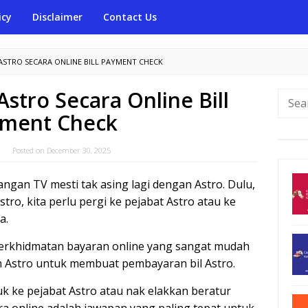
icy
Disclaimer
Contact Us
 ASTRO SECARA ONLINE BILL PAYMENT CHECK
Astro Secara Online Bill
Searc
for:
ment Check
Posted on
December 30, 2025
gan TV mesti tak asing lagi dengan Astro. Dulu,
ro, kita perlu pergi ke pejabat Astro atau ke
a.
 perkhidmatan bayaran online yang sangat mudah
Astro untuk membuat pembayaran bil Astro.
k ke pejabat Astro atau nak elakkan beratur