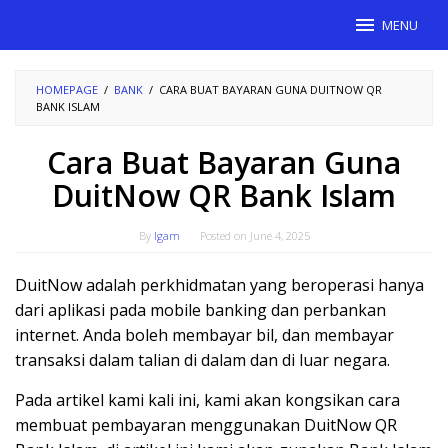
Skip
MENU
to
content
HOMEPAGE
/
BANK
/
CARA BUAT BAYARAN GUNA DUITNOW QR
BANK ISLAM
Cara Buat Bayaran Guna
DuitNow QR Bank Islam
By
Igam
Posted on
June 4, 2025
DuitNow adalah perkhidmatan yang beroperasi hanya
dari aplikasi pada mobile banking dan perbankan
internet. Anda boleh membayar bil, dan membayar
transaksi dalam talian di dalam dan di luar negara.
Pada artikel kami kali ini, kami akan kongsikan cara
membuat pembayaran menggunakan DuitNow QR