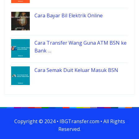
Cara Bayar Bil Elektrik Online
Cara Transfer Wang Guna ATM BSN ke
Bank …
Cara Semak Duit Keluar Masuk BSN
Copyright © 2024 • IBGTransfer.com • All Rights
Reserved.