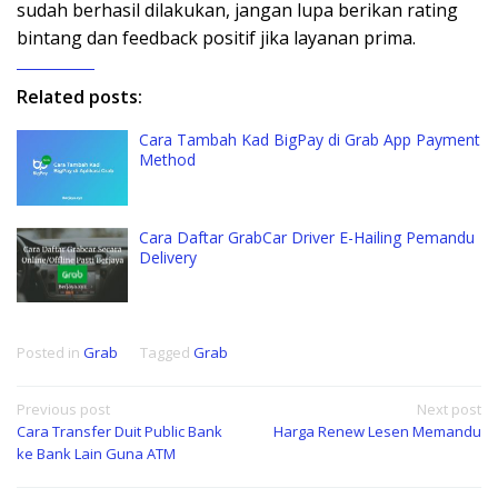
sudah berhasil dilakukan, jangan lupa berikan rating
bintang dan feedback positif jika layanan prima.
Related posts:
Cara Tambah Kad BigPay di Grab App Payment
Method
Cara Daftar GrabCar Driver E-Hailing Pemandu
Delivery
Posted in
Grab
Tagged
Grab
Post
Previous post
Next post
Cara Transfer Duit Public Bank
Harga Renew Lesen Memandu
navigation
ke Bank Lain Guna ATM