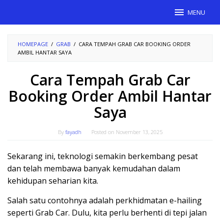
Skip
MENU
to
content
HOMEPAGE
/
GRAB
/
CARA TEMPAH GRAB CAR BOOKING ORDER
AMBIL HANTAR SAYA
Cara Tempah Grab Car
Booking Order Ambil Hantar
Saya
By
fayadh
Posted on
November 13, 2025
Sekarang ini, teknologi semakin berkembang pesat
dan telah membawa banyak kemudahan dalam
kehidupan seharian kita.
Salah satu contohnya adalah perkhidmatan e-hailing
seperti Grab Car. Dulu, kita perlu berhenti di tepi jalan