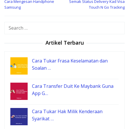
Cara Mengesan Handphone
Semak Status Delivery Kad Visa
navigation
Samsung
Touch N Go Tracking
Search
for:
Artikel Terbaru
Cara Tukar Frasa Keselamatan dan
Soalan …
Cara Transfer Duit Ke Maybank Guna
App G…
Cara Tukar Hak Milik Kenderaan
Syarikat …