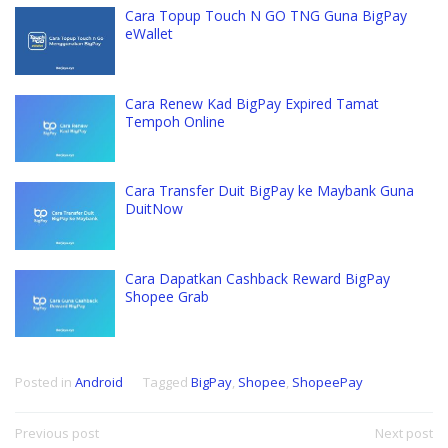
Cara Topup Touch N GO TNG Guna BigPay
eWallet
Cara Renew Kad BigPay Expired Tamat
Tempoh Online
Cara Transfer Duit BigPay ke Maybank Guna
DuitNow
Cara Dapatkan Cashback Reward BigPay
Shopee Grab
Posted in
Android
Tagged
BigPay
,
Shopee
,
ShopeePay
Post
Previous post
Next post