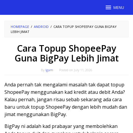
Skip
MENU
to
content
HOMEPAGE
/
ANDROID
/
CARA TOPUP SHOPEEPAY GUNA BIGPAY
LEBIH JIMAT
Cara Topup ShopeePay
Guna BigPay Lebih Jimat
By
Igam
Posted on
July 11, 2026
Anda pernah tak mengalami masalah tak dapat topup
ShopeePay menggunakan kad kredit atau debit Anda?
Kalau pernah, jangan risau sebab sekarang ada cara
baru untuk topup ShopeePay dengan lebih mudah dan
jimat menggunakan BigPay.
BigPay ni adalah kad prabayar yang membolehkan