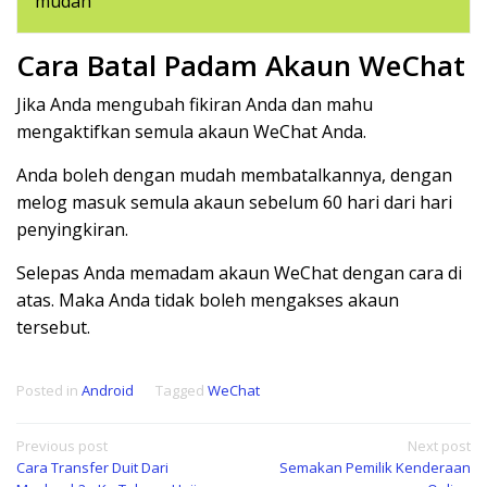
mudah
Cara Batal Padam Akaun WeChat
Jika Anda mengubah fikiran Anda dan mahu
mengaktifkan semula akaun WeChat Anda.
Anda boleh dengan mudah membatalkannya, dengan
melog masuk semula akaun sebelum 60 hari dari hari
penyingkiran.
Selepas Anda memadam akaun WeChat dengan cara di
atas. Maka Anda tidak boleh mengakses akaun
tersebut.
Posted in
Android
Tagged
WeChat
Post
Previous post
Next post
Cara Transfer Duit Dari
Semakan Pemilik Kenderaan
navigation