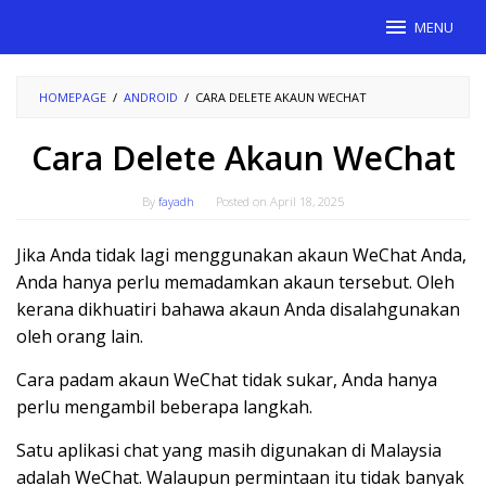
Skip
MENU
to
content
HOMEPAGE
/
ANDROID
/
CARA DELETE AKAUN WECHAT
Cara Delete Akaun WeChat
By
fayadh
Posted on
April 18, 2025
Jika Anda tidak lagi menggunakan akaun WeChat Anda,
Anda hanya perlu memadamkan akaun tersebut. Oleh
kerana dikhuatiri bahawa akaun Anda disalahgunakan
oleh orang lain.
Cara padam akaun WeChat tidak sukar, Anda hanya
perlu mengambil beberapa langkah.
Satu aplikasi chat yang masih digunakan di Malaysia
adalah WeChat. Walaupun permintaan itu tidak banyak