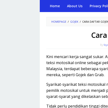
Skip
Home
About Us
Privacy Pol
to
content
HOMEPAGE
/
GOJEK
/
CARA DAFTAR GOJE
Cara
By
fay
Kini mencari kerja sangat sukar.
teksi motosikal online sebagai p
Malaysia, terdapat beberapa syari
mereka, seperti Gojek dan Grab.
Syarikat-syarikat teksi motosik
pemilik motosikal untuk menjadi 
syarat-syarat yang dikelaskan se
Tidak perlu pendidikan tinggi dit