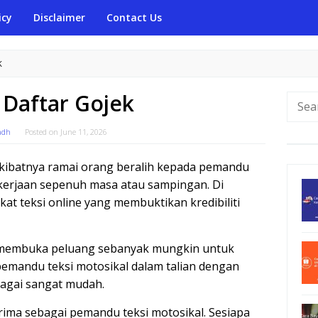
icy
Disclaimer
Contact Us
K
 Daftar Gojek
Searc
for:
adh
Posted on
June 11, 2026
 Akibatnya ramai orang beralih kepada pemandu
ekerjaan sepenuh masa atau sampingan. Di
kat teksi online yang membuktikan kredibiliti
al membuka peluang sebanyak mungkin untuk
pemandu teksi motosikal dalam talian dengan
bagai sangat mudah.
erima sebagai pemandu teksi motosikal. Sesiapa